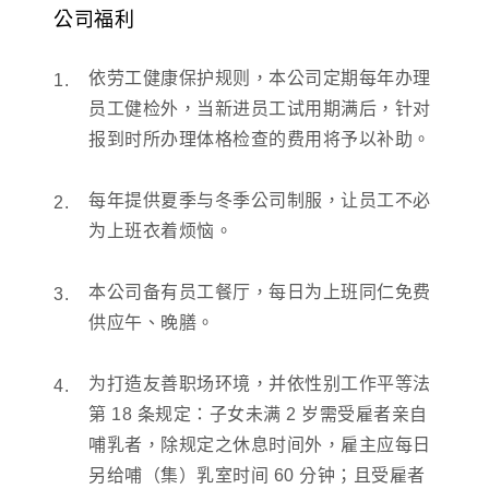
公司福利
依劳工健康保护规则，本公司定期每年办理
员工健检外，当新进员工试用期满后，针对
报到时所办理体格检查的费用将予以补助。
每年提供夏季与冬季公司制服，让员工不必
为上班衣着烦恼。
本公司备有员工餐厅，每日为上班同仁免费
供应午、晚膳。
为打造友善职场环境，并依性别工作平等法
第 18 条规定：子女未满 2 岁需受雇者亲自
哺乳者，除规定之休息时间外，雇主应每日
另给哺（集）乳室时间 60 分钟；且受雇者