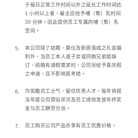
于每日正常工作时间以外之延长工作时间达
1 小时以上者，雇主应给予哺（集）乳时间
30 分钟。因此提供员工专属的哺（集）乳
空间。
本公司除了结婚、奠仪及新居落成之礼金福
利外，当员工本人或子女或同胞兄弟姐妹
订、结婚有请假需求时，公司另给予喜庆假
之申请，且不影响其考绩。
为奖勵员工士气、留任优秀人才，每年将视
当年度公司营运状况及员工绩效发放年终奖
金与员工酬劳分派。
员工购买公司产品亦享有员工优惠价格。