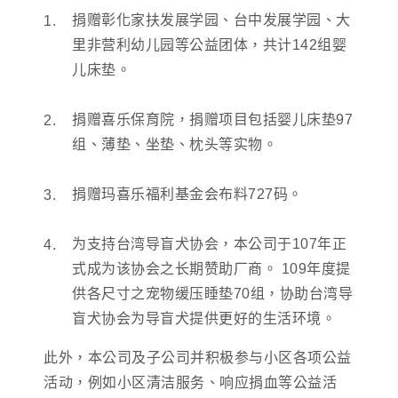
捐赠彰化家扶发展学园、台中发展学园、大
里非营利幼儿园等公益团体，共计142组婴
儿床垫。
捐赠喜乐保育院，捐赠项目包括婴儿床垫97
组、薄垫、坐垫、枕头等实物。
捐赠玛喜乐福利基金会布料727码。
为支持台湾导盲犬协会，本公司于107年正
式成为该协会之长期赞助厂商。 109年度提
供各尺寸之宠物缓压睡垫70组，协助台湾导
盲犬协会为导盲犬提供更好的生活环境。
此外，本公司及子公司并积极参与小区各项公益
活动，例如小区清洁服务、响应捐血等公益活