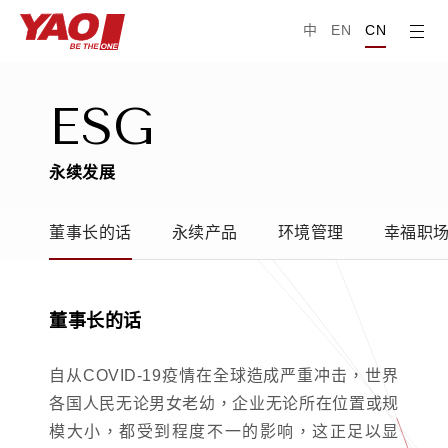
中
EN
CN
E
S
G
永
续
发
展
董事长的话
永续产品
环境管理
幸福职
董事长的话
自从COVID-19疫情在全球造成严重冲击，世界
各国人民无论男女老幼，企业无论所在位置或规
模大小，都受到程度不一的影响，这正足以显