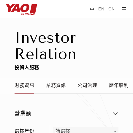
中
EN
CN
I
n
v
e
s
t
o
r
R
e
l
a
t
i
o
n
投
資
人
服
務
財務資訊
業務資訊
公司治理
歷年股利
營業額
選擇年份
請選擇