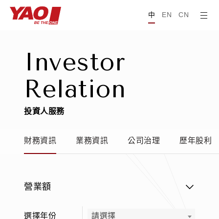
中
EN
CN
I
n
v
e
s
t
o
r
R
e
l
a
t
i
o
n
投
資
人
服
務
財務資訊
業務資訊
公司治理
歷年股利
營業額
選擇年份
請選擇