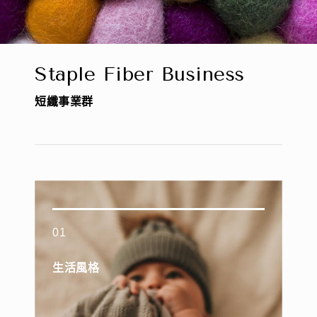
S
t
a
p
l
e
F
i
b
e
r
B
u
s
i
n
e
s
s
短
纖
事
業
群
01
生活風格