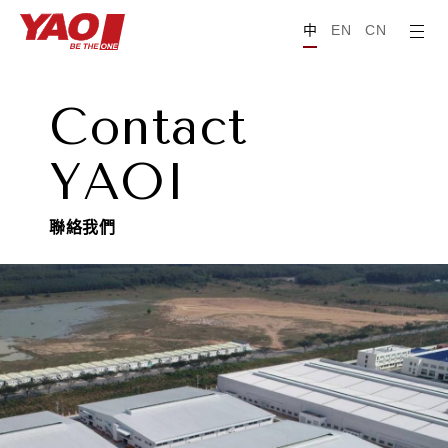
中
EN
CN
C
o
n
t
a
c
t
Y
A
O
I
聯
絡
我
們