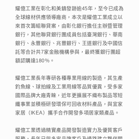
耀億工業在彰化和美鎮發跡逾45年，至今已成為
全球線材供應領導廠商，本次是耀億工業成立以
來首次籌組聯貸案，由彰化銀行擔任主辦暨管理
銀行，其他聯貸銀行團成員包括臺灣銀行、華南
銀行、永豐銀行、兆豐銀行、王道銀行及中國信
託等合計共7家金融機構參與，最終獲銀行團超
額認購達180％。
耀億工業長年專研各種專業用線的製造，其生產
釣魚線、球拍線及工業用線等品質優異，受多家
國際品牌大廠青睞，近年更擴展不織布製品等短
纖事業並積極研發環保可回收材料產品，與宜家
家居（IKEA）攜手合作開發多項居家類產品。
耀億工業透過精實產品開發製造實力及優質客戶
服務，長年已與多家品牌客戶及通路建立夥伴關