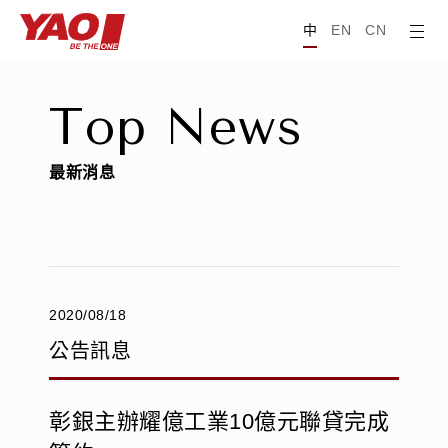
中
EN
CN
T
o
p
N
e
w
s
最
新
消
息
2020/08/18
公告訊息
彰銀主辦耀億工業10億元聯貸完成