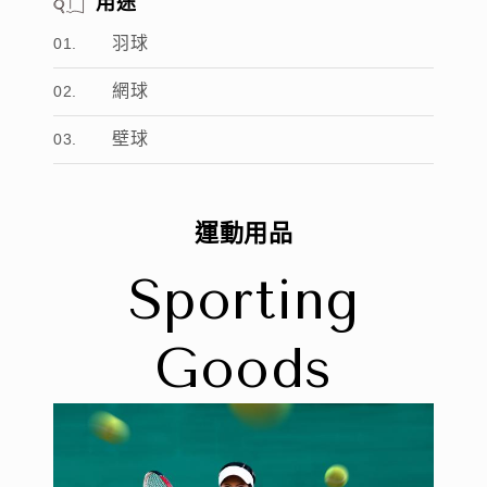
用途
羽球
網球
壁球
運
動
用
品
S
p
o
r
t
i
n
g
G
o
o
d
s