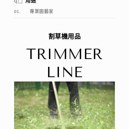
用途
專業園藝家
割
草
機
用
品
T
R
I
M
M
E
R
L
I
N
E